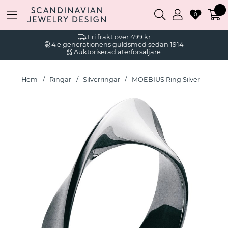
0
Fri frakt över 499 kr
4:e generationens guldsmed sedan 1914
Auktoriserad återförsäljare
Hem
Ringar
Silverringar
MOEBIUS Ring Silver