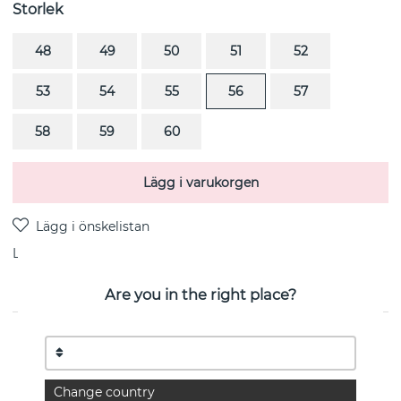
Storlek
48
49
50
51
52
53
54
55
56
57
58
59
60
Lägg i varukorgen
Leverans:
lagervara 1-3 arbetsdagar
Are you in the right place?
PRODUKTBESKRIVNING
MOEBIUS är en ring i sterlingsilver från danska Georg
Jensen
Change country