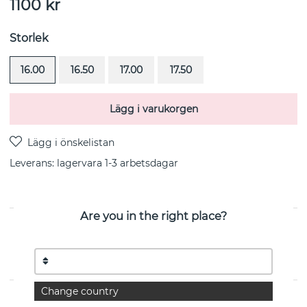
1100
kr
Storlek
16.00
16.50
17.00
17.50
Lägg i varukorgen
Leverans:
lagervara 1-3 arbetsdagar
Are you in the right place?
PRODUKTBESKRIVNING
Micro Blink-Pink Sapphire är en ring i sterlingsilver från
svenska Efva Attling
Change country
EGENSKAPER