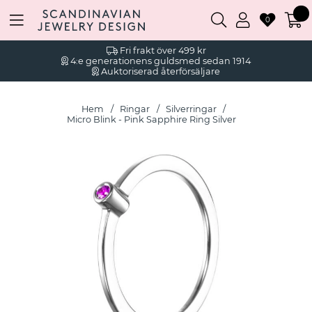
0
Fri frakt över 499 kr
4:e generationens guldsmed sedan 1914
Auktoriserad återförsäljare
Hem
Ringar
Silverringar
Micro Blink - Pink Sapphire Ring Silver