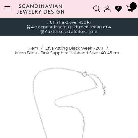
0
Fri frakt över 499 kr
4:e generationens guldsmed sedan 1914
Auktoriserad återförsäljare
Hem
Efva Attling Black Week - 20%
Micro Blink - Pink Sapphire Halsband Silver 40-45 cm