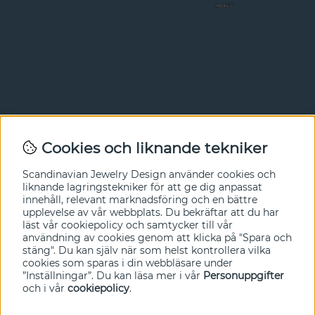
Nyhetsbrev
Cookies och liknande tekniker
I vårt nyhetsbrev får du ta del av nyheter och
Scandinavian Jewelry Design
använder cookies och
erbjudanden före alla andra. Registrera dig här nedan.
liknande lagringstekniker för att ge dig anpassat
innehåll, relevant marknadsföring och en bättre
Ja tack!
upplevelse av vår webbplats. Du bekräftar att du har
läst vår cookiepolicy och samtycker till vår
användning av cookies genom att klicka på "Spara och
stäng". Du kan själv när som helst kontrollera vilka
cookies som sparas i din webbläsare under
”Inställningar”. Du kan läsa mer i vår
Personuppgifter
och i vår
cookiepolicy
.