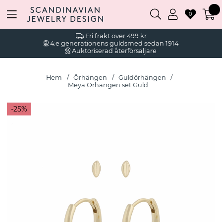
0
Fri frakt över 499 kr
4:e generationens guldsmed sedan 1914
Auktoriserad återförsäljare
Hem
Örhängen
Guldörhängen
Meya Örhängen set Guld
25