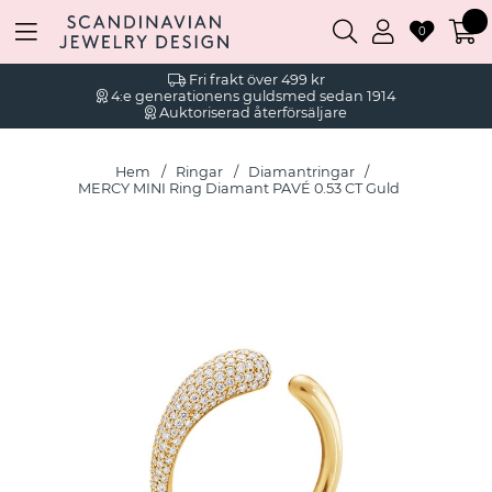
0
Fri frakt över 499 kr
4:e generationens guldsmed sedan 1914
Auktoriserad återförsäljare
Hem
Ringar
Diamantringar
MERCY MINI Ring Diamant PAVÉ 0.53 CT Guld