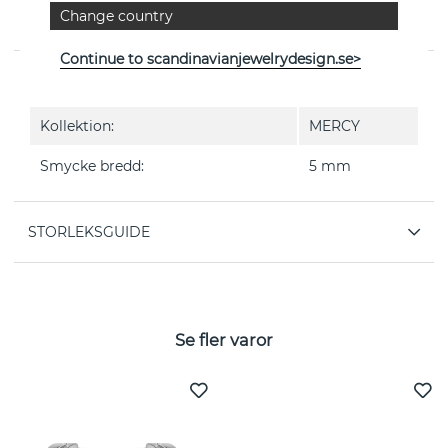
MERCY MINI är en diamantring PAVÉ 0.53 CT i 18k guld
Change country
från danska Georg Jensen
Continue to scandinavianjewelrydesign.se>
EGENSKAPER
Kollektion:
MERCY
Smycke bredd:
5 mm
STORLEKSGUIDE
Se fler varor