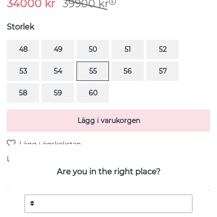
34000
kr
39900
kr
Storlek
48
49
50
51
52
53
54
55
56
57
58
59
60
Lägg i varukorgen
Leverans:
lagervara 1-3 arbetsdagar
Are you in the right place?
PRODUKTBESKRIVNING