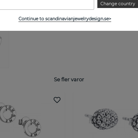
Change country
Continue to scandinavianjewelrydesign.se>
Se fler varor