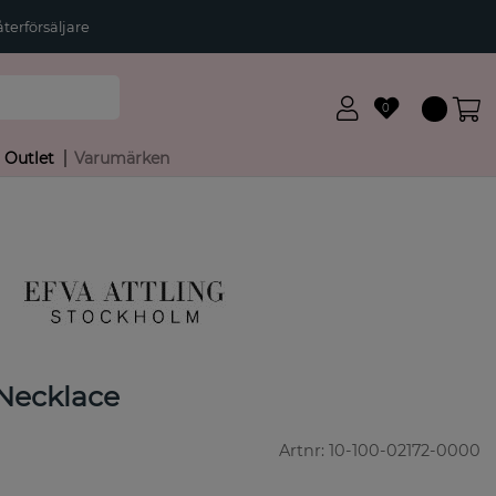
terförsäljare
0
Outlet
Varumärken
Necklace
Artnr:
10-100-02172-0000