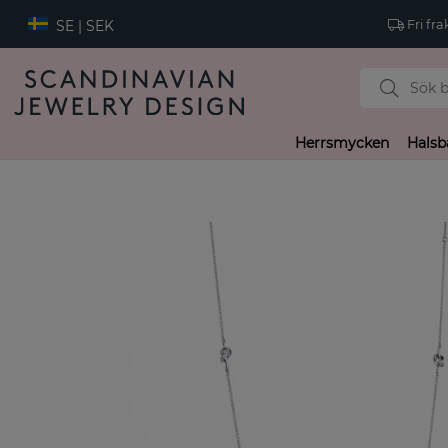
SE | SEK
Fri fra
Herrsmycken
Halsb