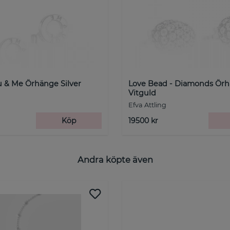
u & Me Örhänge Silver
Love Bead - Diamonds Ör
Vitguld
Efva Attling
Köp
19500 kr
Andra köpte även