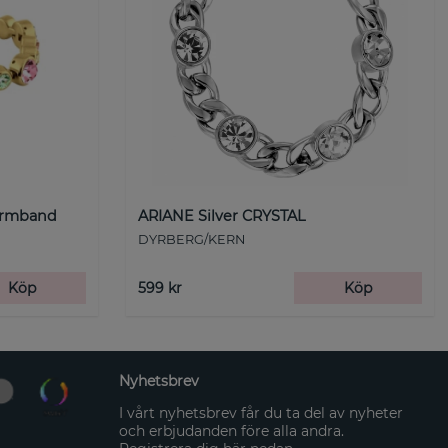
Armband
ARIANE Silver CRYSTAL
DYRBERG/KERN
Köp
599 kr
Köp
Nyhetsbrev
I vårt nyhetsbrev får du ta del av nyheter
och erbjudanden före alla andra.