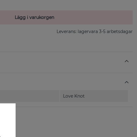
Lägg i varukorgen
Leverans:
lagervara 3-5 arbetsdagar
Love Knot