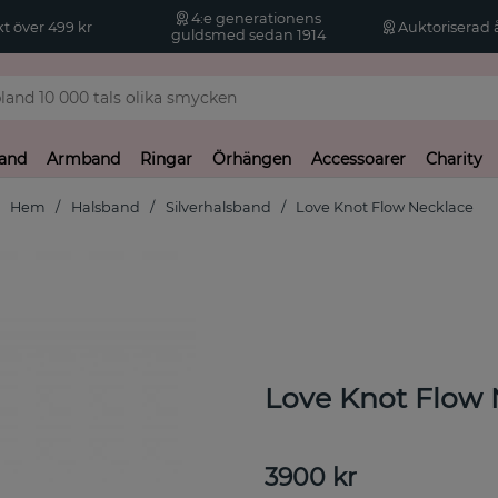
4:e generationens
kt över 499 kr
Auktoriserad å
guldsmed sedan 1914
and
Armband
Ringar
Örhängen
Accessoarer
Charity
Hem
Halsband
Silverhalsband
Love Knot Flow Necklace
Love Knot Flow 
3900
kr