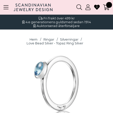
0
Fri frakt över 499 kr
4:e generationens guldsmed sedan 1914
Auktoriserad återförsäljare
Hem
Ringar
Silverringar
Love Bead Silver - Topaz Ring Silver