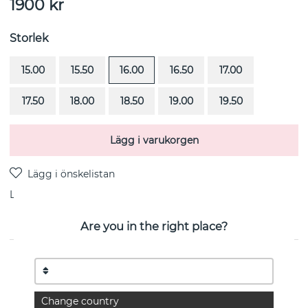
1900
kr
Storlek
15.00
15.50
16.00
16.50
17.00
17.50
18.00
18.50
19.00
19.50
Lägg i varukorgen
Leverans:
lagervara 1-3 arbetsdagar
Are you in the right place?
PRODUKTBESKRIVNING
Love Bead Silver-Topaz är en ring i sterlingsilver från
svenska Efva Attling
Change country