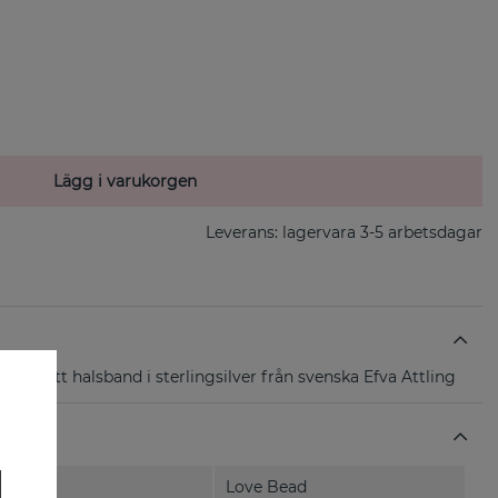
Lägg i varukorgen
Leverans:
lagervara 3-5 arbetsdagar
z är ett halsband i sterlingsilver från svenska Efva Attling
Love Bead