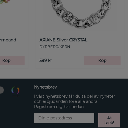
Armband
ARIANE Silver CRYSTAL
DYRBERG/KERN
Köp
599 kr
Köp
Nyhetsbrev
I vårt nyhetsbrev får du ta del av nyheter
och erbjudanden före alla andra.
Registrera dig här nedan.
Ja
tack!