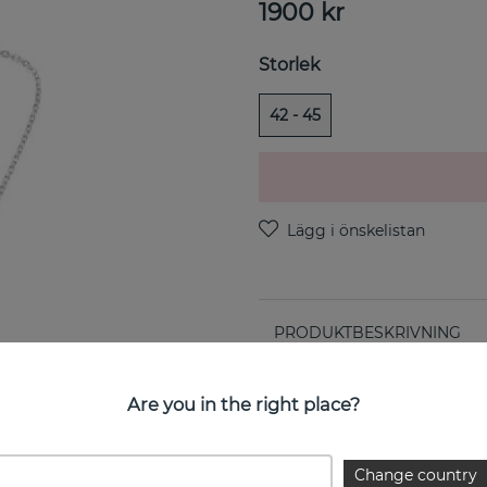
1900
kr
Storlek
42 - 45
PRODUKTBESKRIVNING
Love Bead Silver-Green Quart
Are you in the right place?
EGENSKAPER
Change country
Kollektion: