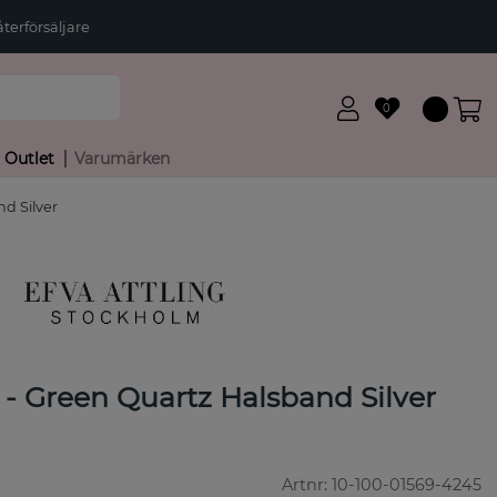
terförsäljare
0
Outlet
Varumärken
d Silver
 - Green Quartz Halsband Silver
Artnr:
10-100-01569-4245