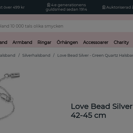
4:e generationens
kt över 499 kr
Auktoriserad å
guldsmed sedan 1914
and
Armband
Ringar
Örhängen
Accessoarer
Charity
alsband
Silverhalsband
Love Bead Silver - Green Quartz Halsban
Love Bead Silver
42-45 cm