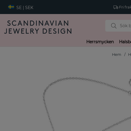
SE | SEK
Fri fra
Herrsmycken
Halsb
Hem
H