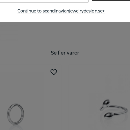
Continue to scandinavianjewelrydesign.se>
Se fler varor