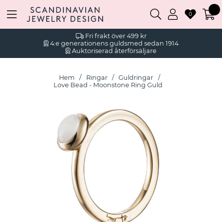
0
Fri frakt över 499 kr
4:e generationens guldsmed sedan 1914
Auktoriserad återförsäljare
Hem
Ringar
Guldringar
Love Bead - Moonstone Ring Guld