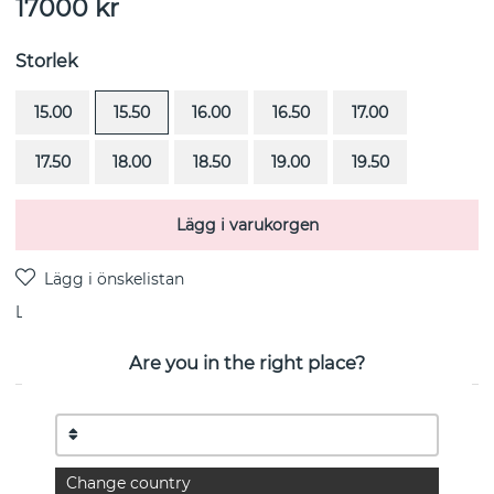
17000
kr
Storlek
15.00
15.50
16.00
16.50
17.00
17.50
18.00
18.50
19.00
19.50
Lägg i varukorgen
Leverans:
Beställningsvara 8-15 vardagar
Are you in the right place?
PRODUKTBESKRIVNING
Love Bead-Moonstone är en ring i 18k guld från svenska
Efva Attling
Change country