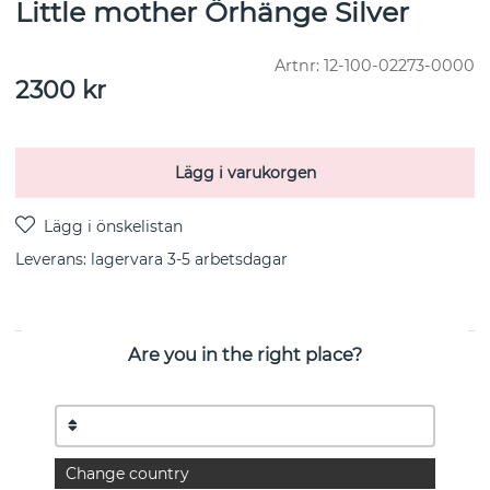
Little mother Örhänge Silver
Artnr:
12-100-02273-0000
2300
kr
Lägg i varukorgen
Leverans:
lagervara 3-5 arbetsdagar
Are you in the right place?
PRODUKTBESKRIVNING
”Den varma mjuka formen påminner mig om ‘Mama’.”
–
EFVA ATTLING
OM PRODUKTEN
Change country
Silverörhängen i återvunnet sterling silver i mjuka