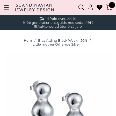
0
Fri frakt över 499 kr
4:e generationens guldsmed sedan 1914
Auktoriserad återförsäljare
Hem
Efva Attling Black Week - 20%
Little mother Örhänge Silver