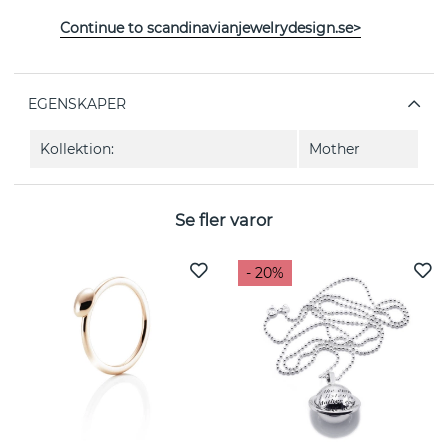
runda former.
Continue to scandinavianjewelrydesign.se>
Längd: 23,5 mm. Bredd: 14 mm.
EGENSKAPER
Kollektion:
Mother
Se fler varor
- 20%