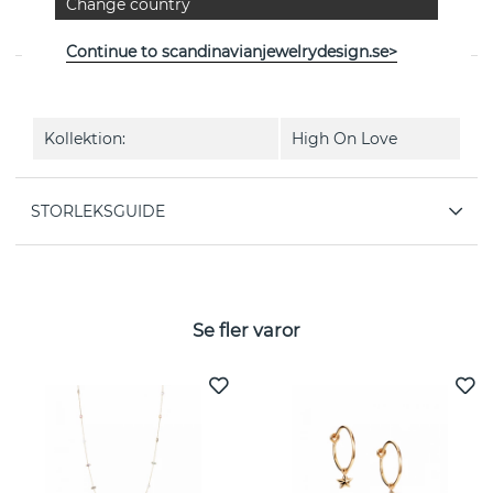
Change country
High On Love är en diamantring (1.0 ct) i 18k vitguld
från svenska Efva Attling
Continue to scandinavianjewelrydesign.se>
EGENSKAPER
Kollektion:
High On Love
STORLEKSGUIDE
Se fler varor