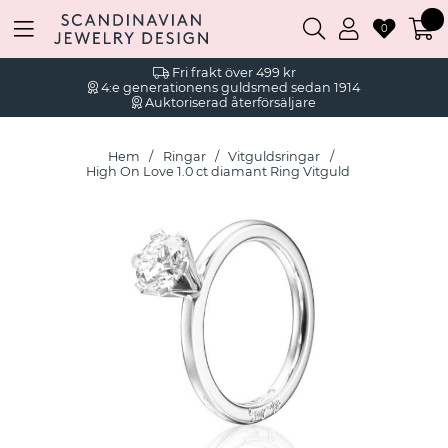
0
Fri frakt över 499 kr
4:e generationens guldsmed sedan 1914
Auktoriserad återförsäljare
Hem
Ringar
Vitguldsringar
High On Love 1.0 ct diamant Ring Vitguld