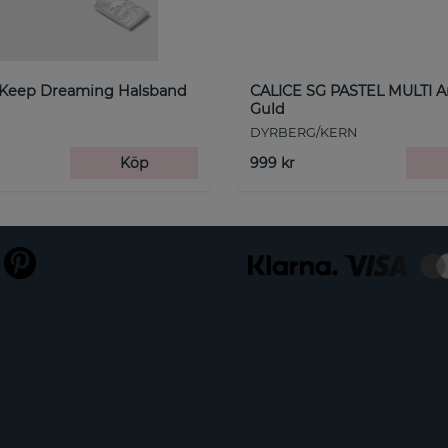
 Keep Dreaming Halsband
CALICE SG PASTEL MULTI 
Guld
DYRBERG/KERN
Köp
999 kr