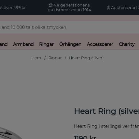
4:e generationens
kt över 499 kr
Auktoriserad å
guldsmed sedan 1914
and
Armband
Ringar
Örhängen
Accessoarer
Charity
Hem
Ringar
Heart Ring (silver)
Heart Ring (silve
Heart Ring i sterlingsilver fr
1190
kr