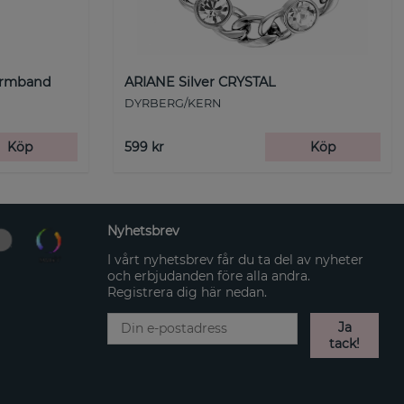
Armband
ARIANE Silver CRYSTAL
DYRBERG/KERN
Köp
599 kr
Köp
Nyhetsbrev
I vårt nyhetsbrev får du ta del av nyheter
och erbjudanden före alla andra.
Registrera dig här nedan.
Ja
tack!