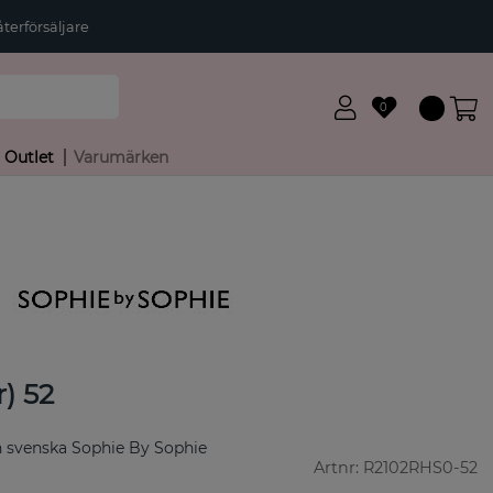
terförsäljare
0
Outlet
Varumärken
r) 52
ån svenska Sophie By Sophie
Artnr:
R2102RHS0-52