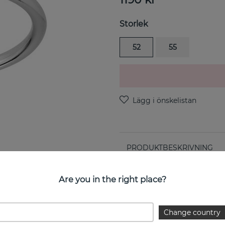
Storlek
52
55
PRODUKTBESKRIVNING
Heart Ring i sterlingsilver 
Are you in the right place?
EGENSKAPER
Change country
Kollektion: