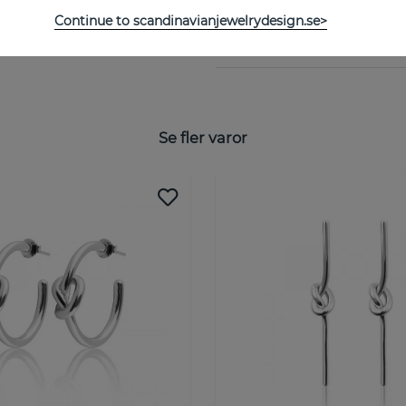
Continue to scandinavianjewelrydesign.se>
STORLEKSGUIDE
Se fler varor