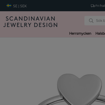
SE | SEK
Fri fra
Herrsmycken
Halsb