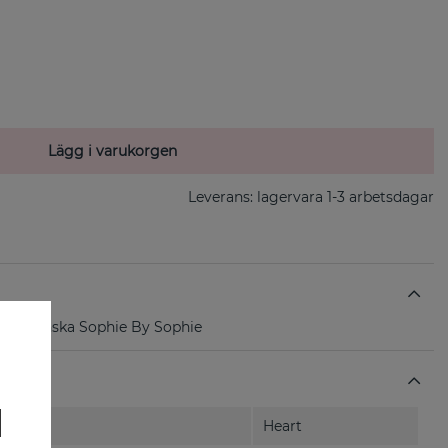
Lägg i varukorgen
Leverans:
lagervara 1-3 arbetsdagar
från svenska Sophie By Sophie
Heart