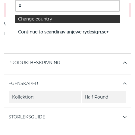
Lägg i varukorgen
Change country
Continue to scandinavianjewelrydesign.se>
Leverans:
Beställningsvara 4-6 veckor
PRODUKTBESKRIVNING
EGENSKAPER
Kollektion:
Half Round
STORLEKSGUIDE