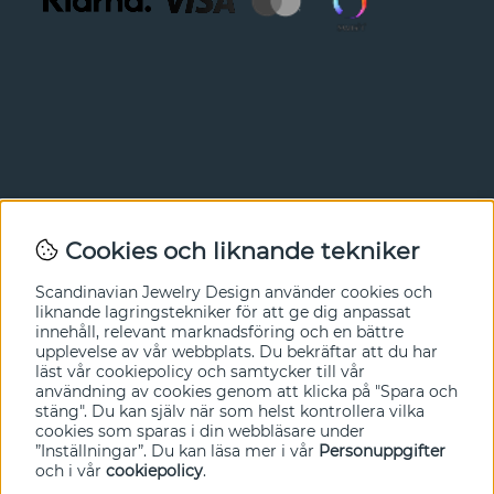
Nyhetsbrev
Cookies och liknande tekniker
I vårt nyhetsbrev får du ta del av nyheter och
Scandinavian Jewelry Design
använder cookies och
erbjudanden före alla andra. Registrera dig här nedan.
liknande lagringstekniker för att ge dig anpassat
innehåll, relevant marknadsföring och en bättre
Ja tack!
upplevelse av vår webbplats. Du bekräftar att du har
läst vår cookiepolicy och samtycker till vår
användning av cookies genom att klicka på "Spara och
stäng". Du kan själv när som helst kontrollera vilka
cookies som sparas i din webbläsare under
”Inställningar”. Du kan läsa mer i vår
Personuppgifter
och i vår
cookiepolicy
.