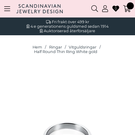
0
Fri frakt över 499 kr
4:e generationens guldsmed sedan 1914
Auktoriserad återförsäljare
Hem
Ringar
Vitguldsringar
Half Round Thin Ring White gold