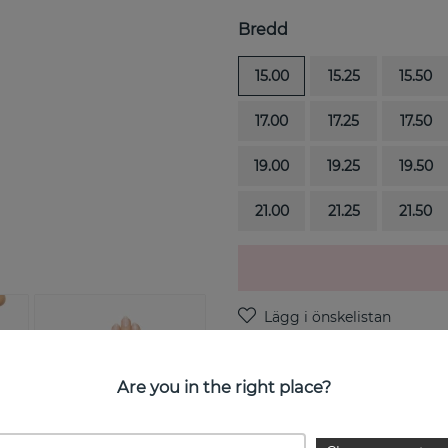
Bredd
15.00
15.25
15.50
17.00
17.25
17.50
19.00
19.25
19.50
21.00
21.25
21.50
Are you in the right place?
PRODUKTBESKRIVNING