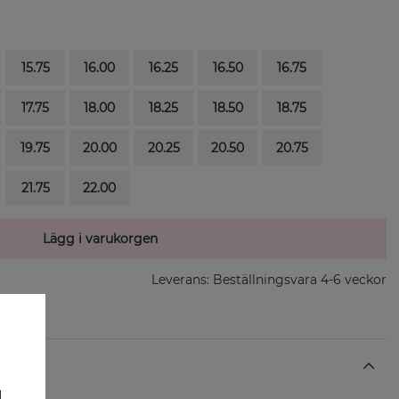
15.75
16.00
16.25
16.50
16.75
17.75
18.00
18.25
18.50
18.75
19.75
20.00
20.25
20.50
20.75
21.75
22.00
Lägg i varukorgen
Leverans:
Beställningsvara 4-6 veckor