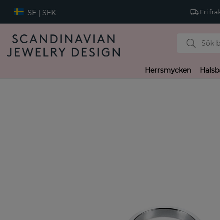
SE | SEK
Fri fra
Herrsmycken
Halsb