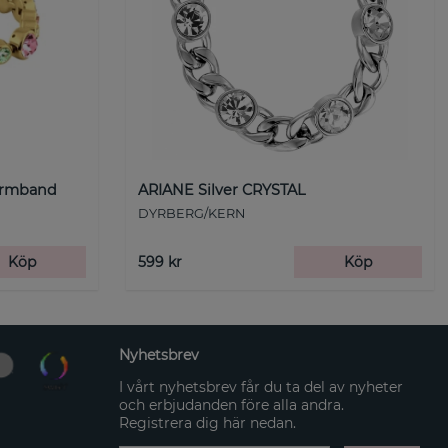
Armband
ARIANE Silver CRYSTAL
DYRBERG/KERN
Köp
599 kr
Köp
Nyhetsbrev
I vårt nyhetsbrev får du ta del av nyheter
och erbjudanden före alla andra.
Registrera dig här nedan.