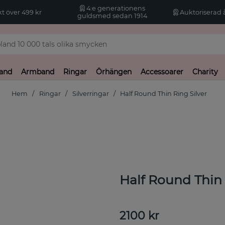
4:e generationens
kt över 499 kr
Auktoriserad å
guldsmed sedan 1914
and
Armband
Ringar
Örhängen
Accessoarer
Charity
Hem
Ringar
Silverringar
Half Round Thin Ring Silver
Half Round Thin 
2100
kr