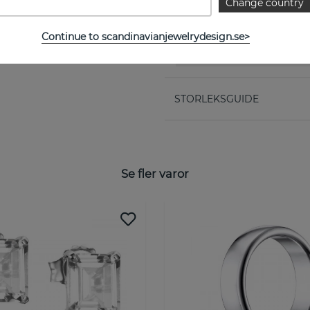
Change country
EGENSKAPER
Continue to scandinavianjewelrydesign.se>
Kollektion:
STORLEKSGUIDE
Se fler varor