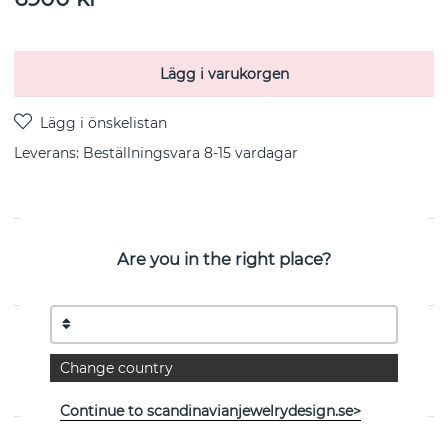
Lägg i varukorgen
Leverans:
Beställningsvara 8-15 vardagar
PRODUKTBESKRIVNING
Are you in the right place?
Från danska Georg Jensen
EGENSKAPER
Change country
Kollektion:
MOONLIGHT GRAPES
Continue to scandinavianjewelrydesign.se>