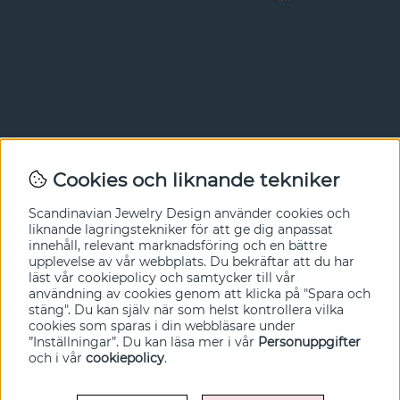
Nyhetsbrev
Cookies och liknande tekniker
I vårt nyhetsbrev får du ta del av nyheter och
Scandinavian Jewelry Design
använder cookies och
erbjudanden före alla andra. Registrera dig här nedan.
liknande lagringstekniker för att ge dig anpassat
innehåll, relevant marknadsföring och en bättre
Ja tack!
upplevelse av vår webbplats. Du bekräftar att du har
läst vår cookiepolicy och samtycker till vår
användning av cookies genom att klicka på "Spara och
stäng". Du kan själv när som helst kontrollera vilka
cookies som sparas i din webbläsare under
”Inställningar”. Du kan läsa mer i vår
Personuppgifter
och i vår
cookiepolicy
.