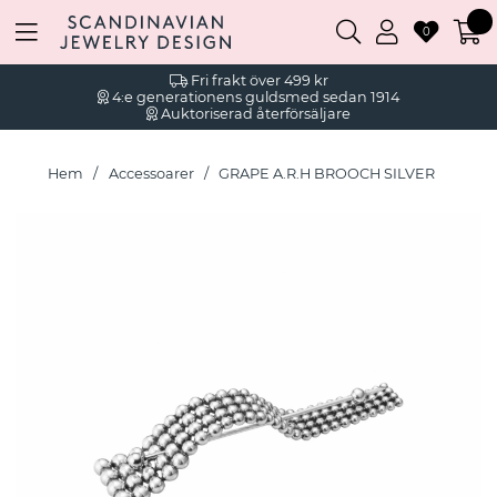
0
Fri frakt över 499 kr
4:e generationens guldsmed sedan 1914
Auktoriserad återförsäljare
Hem
Accessoarer
GRAPE A.R.H BROOCH SILVER