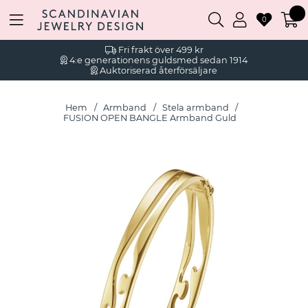
0
Fri frakt över 499 kr
4:e generationens guldsmed sedan 1914
Auktoriserad återförsäljare
Hem
Armband
Stela armband
FUSION OPEN BANGLE Armband Guld