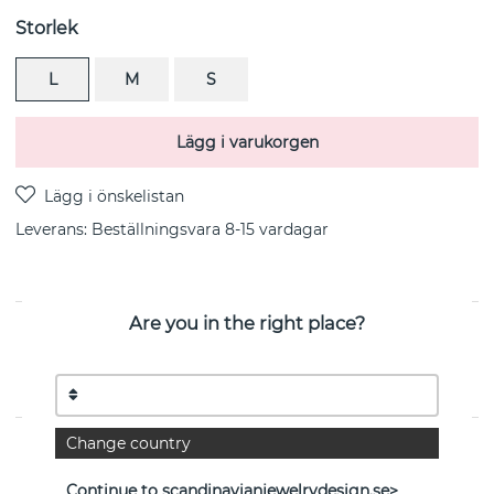
Storlek
L
M
S
Lägg i varukorgen
Leverans:
Beställningsvara 8-15 vardagar
Are you in the right place?
PRODUKTBESKRIVNING
FUSION OPEN BANGLE Armband i 18k guld från danska
Georg Jensen
Change country
EGENSKAPER
Continue to scandinavianjewelrydesign.se>