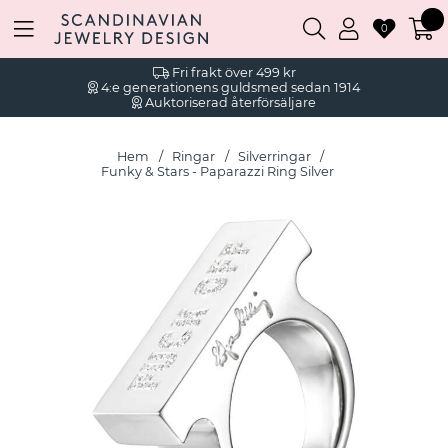
0
Fri frakt över 499 kr
4:e generationens guldsmed sedan 1914
Auktoriserad återförsäljare
Hem
Ringar
Silverringar
Funky & Stars - Paparazzi Ring Silver