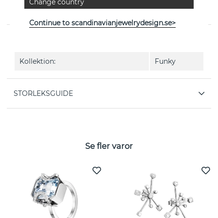
Change country
Funky & Stars-Paparazzi är en ring i sterlingsilver från
svenska Efva Attling
Continue to scandinavianjewelrydesign.se>
EGENSKAPER
Kollektion:
Funky
STORLEKSGUIDE
Se fler varor