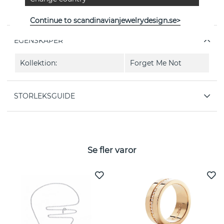
Forget Me Not Thin är en ring i 18k guld från svenska
Efva Attling
Continue to scandinavianjewelrydesign.se>
EGENSKAPER
Kollektion:
Forget Me Not
STORLEKSGUIDE
Se fler varor