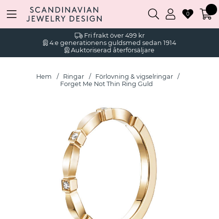
0
Fri frakt över 499 kr
4:e generationens guldsmed sedan 1914
Auktoriserad återförsäljare
Hem
Ringar
Förlovning & vigselringar
Forget Me Not Thin Ring Guld