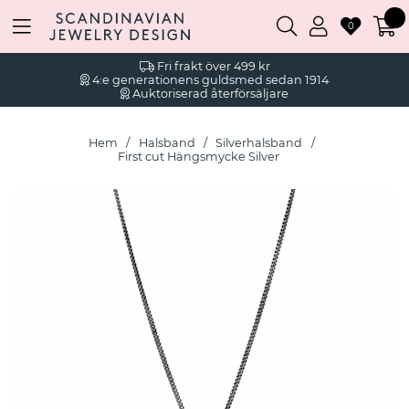
0
Fri frakt över 499 kr
4:e generationens guldsmed sedan 1914
Auktoriserad återförsäljare
Hem
Halsband
Silverhalsband
First cut Hängsmycke Silver