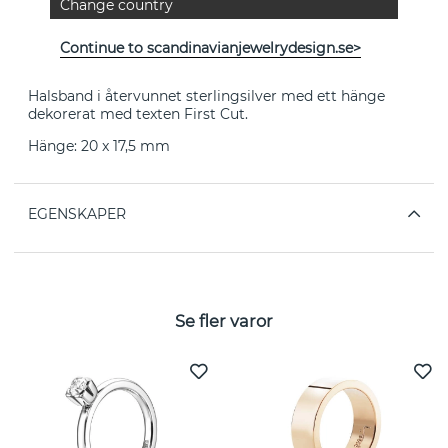
Change country
”’The first cut is the deepest’, Cat Stevens legendariska
sång…Visst kan den första kärleken minnas bitterljuvt!
Continue to scandinavianjewelrydesign.se>
Livet…”
- EFVA ATTLING
Halsband i återvunnet sterlingsilver med ett hänge
dekorerat med texten First Cut.
Hänge: 20 x 17,5 mm
EGENSKAPER
Se fler varor