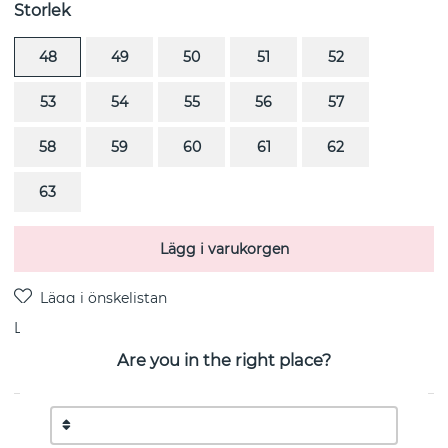
Storlek
48
49
50
51
52
53
54
55
56
57
58
59
60
61
62
63
Lägg i varukorgen
Leverans:
Beställningsvara 8-15 vardagar
Are you in the right place?
PRODUKTBESKRIVNING