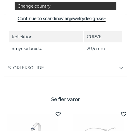
CURVE är en ring i sterlingsilver från danska Georg
Change country
Jensen
Continue to scandinavianjewelrydesign.se>
EGENSKAPER
Kollektion:
CURVE
Smycke bredd:
20,5 mm
STORLEKSGUIDE
Se fler varor