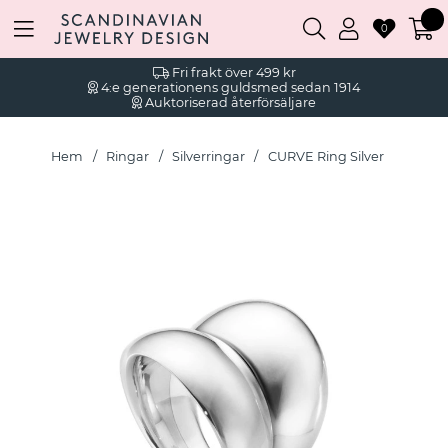
0
Fri frakt över 499 kr
4:e generationens guldsmed sedan 1914
Auktoriserad återförsäljare
Hem
Ringar
Silverringar
CURVE Ring Silver