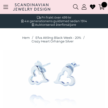
0
Fri frakt över 499 kr
4:e generationens guldsmed sedan 1914
Auktoriserad återförsäljare
Hem
Efva Attling Black Week - 20%
Crazy Heart Örhänge Silver