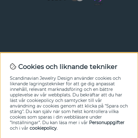
Nyhetsbrev
Cookies och liknande tekniker
I vårt nyhetsbrev får du ta del av nyheter och
Scandinavian Jewelry Design
använder cookies och
erbjudanden före alla andra. Registrera dig här nedan.
liknande lagringstekniker för att ge dig anpassat
innehåll, relevant marknadsföring och en bättre
Ja tack!
upplevelse av vår webbplats. Du bekräftar att du har
läst vår cookiepolicy och samtycker till vår
användning av cookies genom att klicka på "Spara och
stäng". Du kan själv när som helst kontrollera vilka
cookies som sparas i din webbläsare under
”Inställningar”. Du kan läsa mer i vår
Personuppgifter
och i vår
cookiepolicy
.