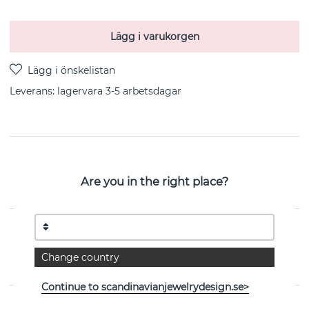
Lägg i varukorgen
Leverans:
lagervara 3-5 arbetsdagar
PRODUKTBESKRIVNING
Crazy Heart är ett örhänge i sterlingsilver från svenska
Are you in the right place?
Efva Attling
EGENSKAPER
Change country
Kollektion:
Crazy Heart
Continue to scandinavianjewelrydesign.se>