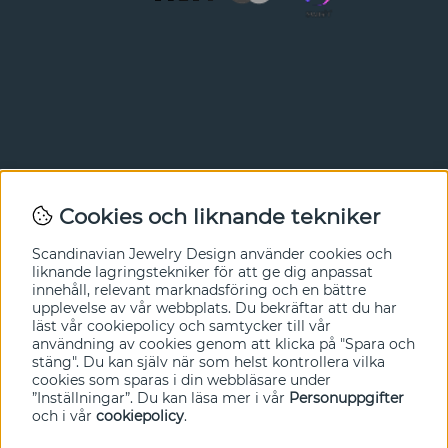
Nyhetsbrev
Cookies och liknande tekniker
I vårt nyhetsbrev får du ta del av nyheter och
Scandinavian Jewelry Design
använder cookies och
erbjudanden före alla andra. Registrera dig här nedan.
liknande lagringstekniker för att ge dig anpassat
innehåll, relevant marknadsföring och en bättre
Ja tack!
upplevelse av vår webbplats. Du bekräftar att du har
läst vår cookiepolicy och samtycker till vår
användning av cookies genom att klicka på "Spara och
stäng". Du kan själv när som helst kontrollera vilka
cookies som sparas i din webbläsare under
”Inställningar”. Du kan läsa mer i vår
Personuppgifter
och i vår
cookiepolicy
.