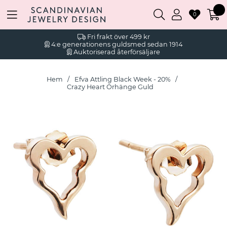
0
Fri frakt över 499 kr
4:e generationens guldsmed sedan 1914
Auktoriserad återförsäljare
Hem
Efva Attling Black Week - 20%
Crazy Heart Örhänge Guld