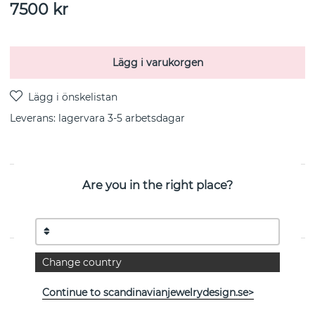
7500
kr
Lägg i varukorgen
Leverans:
lagervara 3-5 arbetsdagar
Are you in the right place?
PRODUKTBESKRIVNING
Crazy Heart är ett örhänge i 18k guld från svenska Efva
Attling
EGENSKAPER
Change country
Kollektion:
Crazy Heart
Continue to scandinavianjewelrydesign.se>