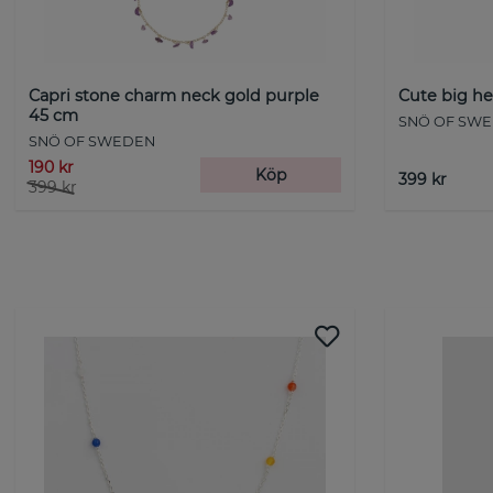
Capri stone charm neck gold purple
Cute big he
45 cm
SNÖ OF SW
SNÖ OF SWEDEN
190 kr
Köp
399 kr
399 kr