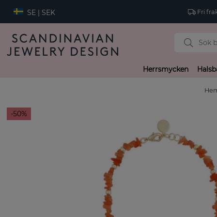
SE | SEK
Fri fra
Herrsmycken
Halsb
He
50