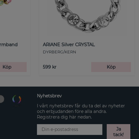
Armband
ARIANE Silver CRYSTAL
DYRBERG/KERN
Köp
599 kr
Köp
Nyhetsbrev
I vårt nyhetsbrev får du ta del av nyheter
och erbjudanden före alla andra.
Registrera dig här nedan.
Ja
tack!