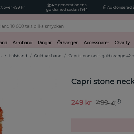
4:e generationens
kt över 499 kr
Auktoriserad å
guldsmed sedan 1914
and
Armband
Ringar
Örhängen
Accessoarer
Charity
m
Halsband
Guldhalsband
Capri stone neck gold orange 42 
Capri stone nec
249
kr
499
kr