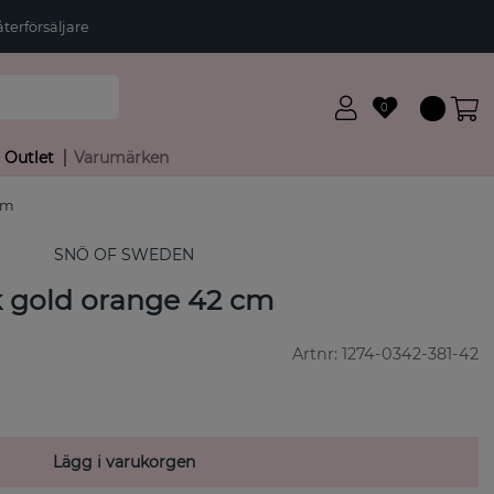
terförsäljare
0
Outlet
Varumärken
cm
SNÖ OF SWEDEN
k gold orange 42 cm
Artnr:
1274-0342-381-42
Lägg i varukorgen