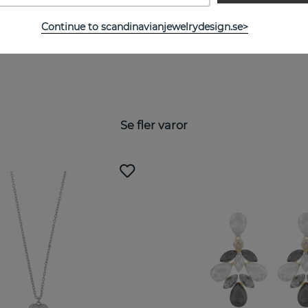
Continue to scandinavianjewelrydesign.se>
Se fler varor