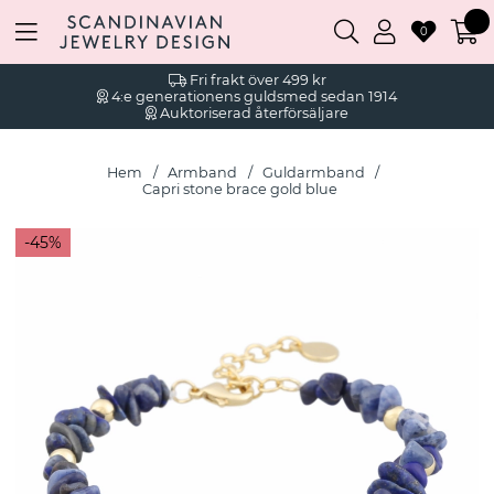
0
Fri frakt över 499 kr
4:e generationens guldsmed sedan 1914
Auktoriserad återförsäljare
Hem
Armband
Guldarmband
Capri stone brace gold blue
45