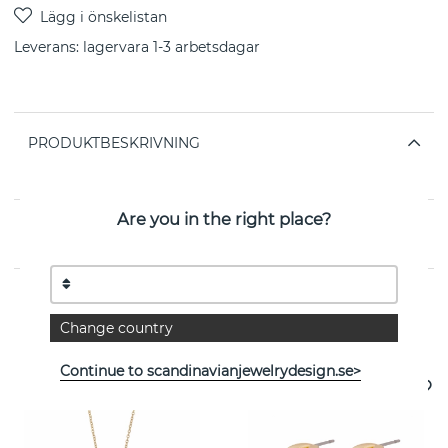
Leverans:
lagervara 1-3 arbetsdagar
PRODUKTBESKRIVNING
från svenska SNÖ OF SWEDEN
Are you in the right place?
EGENSKAPER
Change country
Se fler varor
Continue to scandinavianjewelrydesign.se>