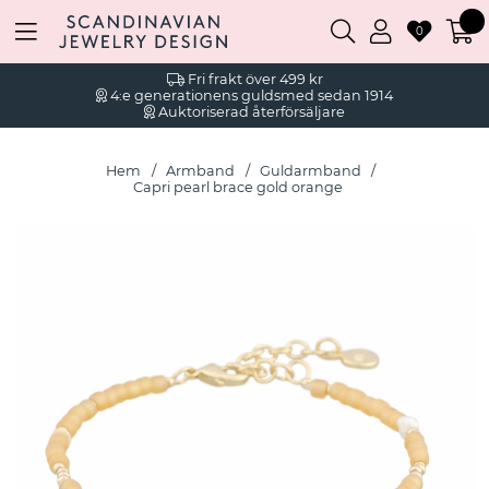
0
Fri frakt över 499 kr
4:e generationens guldsmed sedan 1914
Auktoriserad återförsäljare
Hem
Armband
Guldarmband
Capri pearl brace gold orange