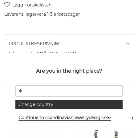
Leverans:
lagervara 1-3 arbetsdagar
PRODUKTBESKRIVNING
från svenska SNÖ OF SWEDEN
Are you in the right place?
EGENSKAPER
Se fler varor
Change country
Continue to scandinavianjewelrydesign.se>
- 35%