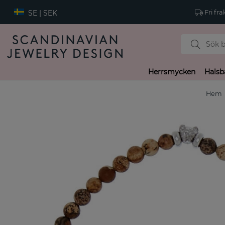
SE | SEK
Fri fra
Herrsmycken
Halsb
Hem