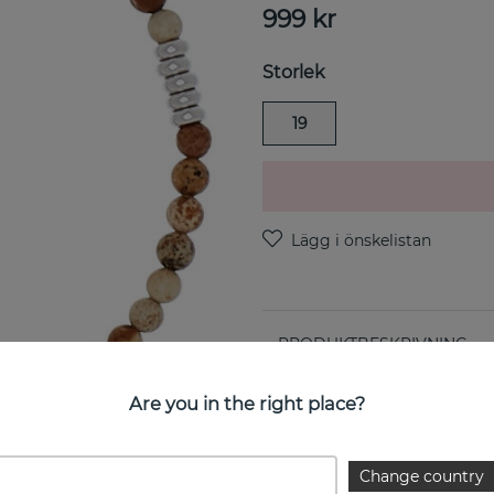
999
kr
Storlek
19
PRODUKTBESKRIVNING
Bear elastic brace armband 
JEWELLERY
Are you in the right place?
EGENSKAPER
Change country