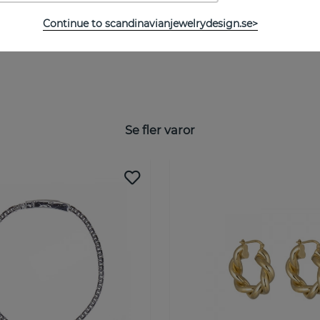
Kollektion:
Continue to scandinavianjewelrydesign.se>
Se fler varor