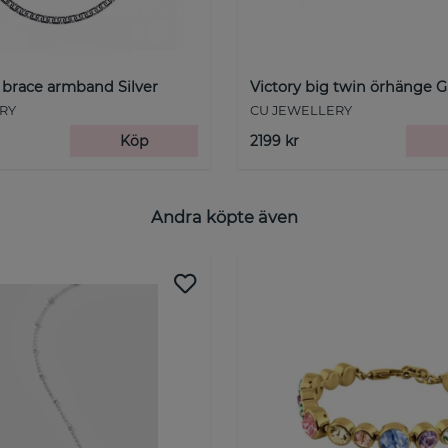
 brace armband Silver
Victory big twin örhänge 
RY
CU JEWELLERY
Köp
2199 kr
Andra köpte även