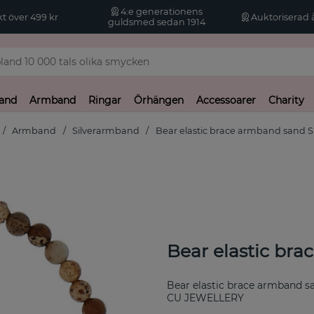
4:e generationens
kt över 499 kr
Auktoriserad å
guldsmed sedan 1914
and
Armband
Ringar
Örhängen
Accessoarer
Charity
Armband
Silverarmband
Bear elastic brace armband sand Si
Bear elastic bra
Bear elastic brace armband sa
CU JEWELLERY