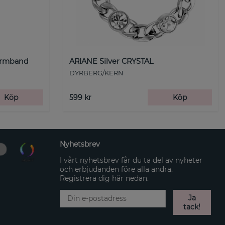
Armband
ARIANE Silver CRYSTAL
DYRBERG/KERN
Köp
599 kr
Köp
Nyhetsbrev
I vårt nyhetsbrev får du ta del av nyheter
och erbjudanden före alla andra.
Registrera dig här nedan.
Ja
tack!