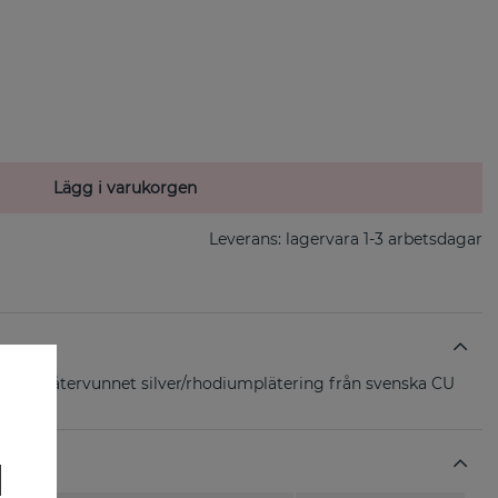
Lägg i varukorgen
Leverans:
lagervara 1-3 arbetsdagar
sand i återvunnet silver/rhodiumplätering från svenska CU