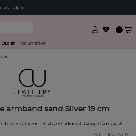
terförsäljare
0
Outlet
Varumärken
lver
ce armband sand Silver 19 cm
nd silver i återvunnet silver/rhodiumplätering från svenska
Artnr:
1823878194