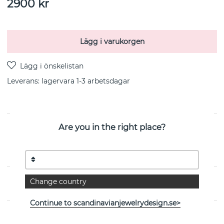
2900
kr
Lägg i varukorgen
Leverans:
lagervara 1-3 arbetsdagar
Are you in the right place?
PRODUKTBESKRIVNING
Amor Fati Globe-White Agate är ett örhänge i
sterlingsilver från svenska Efva Attling
Change country
EGENSKAPER
Continue to scandinavianjewelrydesign.se>