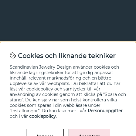
Nyhetsbrev
Cookies och liknande tekniker
I vårt nyhetsbrev får du ta del av nyheter och
Scandinavian Jewelry Design
använder cookies och
erbjudanden före alla andra. Registrera dig här nedan.
liknande lagringstekniker för att ge dig anpassat
innehåll, relevant marknadsföring och en bättre
Ja tack!
upplevelse av vår webbplats. Du bekräftar att du har
läst vår cookiepolicy och samtycker till vår
användning av cookies genom att klicka på "Spara och
stäng". Du kan själv när som helst kontrollera vilka
cookies som sparas i din webbläsare under
”Inställningar”. Du kan läsa mer i vår
Personuppgifter
och i vår
cookiepolicy
.