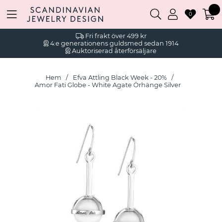
0
Fri frakt över 499 kr
4:e generationens guldsmed sedan 1914
Auktoriserad återförsäljare
Hem
Efva Attling Black Week - 20%
Amor Fati Globe - White Agate Örhänge Silver