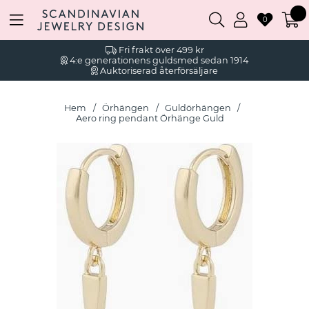
0
Fri frakt över 499 kr
4:e generationens guldsmed sedan 1914
Auktoriserad återförsäljare
Hem
Örhängen
Guldörhängen
Aero ring pendant Örhänge Guld