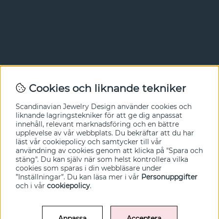
Nyhetsbrev
Cookies och liknande tekniker
I vårt nyhetsbrev får du ta del av nyheter och
Scandinavian Jewelry Design
använder cookies och
erbjudanden före alla andra. Registrera dig här nedan.
liknande lagringstekniker för att ge dig anpassat
innehåll, relevant marknadsföring och en bättre
Ja tack!
upplevelse av vår webbplats. Du bekräftar att du har
läst vår cookiepolicy och samtycker till vår
användning av cookies genom att klicka på "Spara och
stäng". Du kan själv när som helst kontrollera vilka
cookies som sparas i din webbläsare under
”Inställningar”. Du kan läsa mer i vår
Personuppgifter
och i vår
cookiepolicy
.
Anpassa
Acceptera