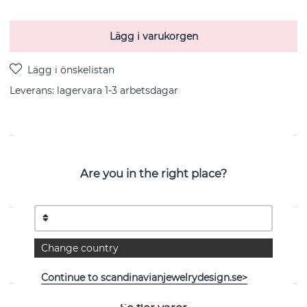
Lägg i varukorgen
Leverans:
lagervara 1-3 arbetsdagar
PRODUKTBESKRIVNING
Are you in the right place?
A Clear Dream är ett örhänge i sterlingsilver från
svenska Efva Attling
EGENSKAPER
Change country
Kollektion:
Dream Collection
Continue to scandinavianjewelrydesign.se>