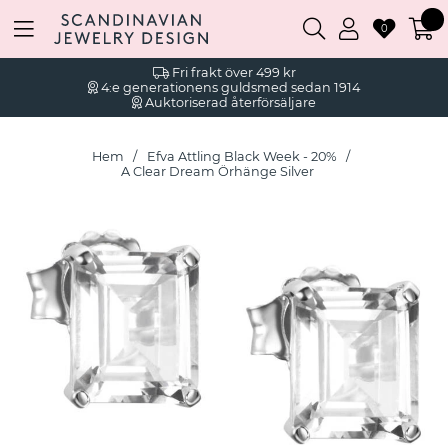
0
Fri frakt över 499 kr
4:e generationens guldsmed sedan 1914
Auktoriserad återförsäljare
Hem
Efva Attling Black Week - 20%
A Clear Dream Örhänge Silver