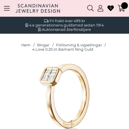
0
Fri frakt över 499 kr
4:e generationens guldsmed sedan 1914
Auktoriserad återförsäljare
Hem
Ringar
Förlovning & vigselringar
4 Love 0.20 ct diamant Ring Guld