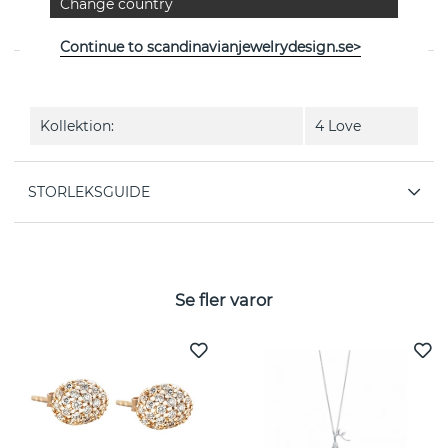
Change country
4 Love är en diamantring (0.20 ct) i 18k guld från
svenska Efva Attling
Continue to scandinavianjewelrydesign.se>
EGENSKAPER
Kollektion:
4 Love
STORLEKSGUIDE
Se fler varor