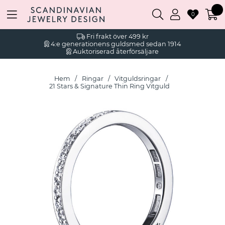
0
Fri frakt över 499 kr
4:e generationens guldsmed sedan 1914
Auktoriserad återförsäljare
Hem
Ringar
Vitguldsringar
21 Stars & Signature Thin Ring Vitguld