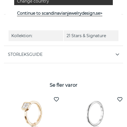
Change country
21 Stars & Signature Thin är en ring i 18k vitguld från
svenska Efva Attling
Continue to scandinavianjewelrydesign.se>
EGENSKAPER
Kollektion:
21 Stars & Signature
STORLEKSGUIDE
Se fler varor