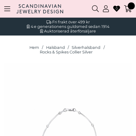
0
Fri frakt över 499 kr
4:e generationens guldsmed sedan 1914
Auktoriserad återförsäljare
Hem
Halsband
Silverhalsband
Rocks & Spikes Collier Silver