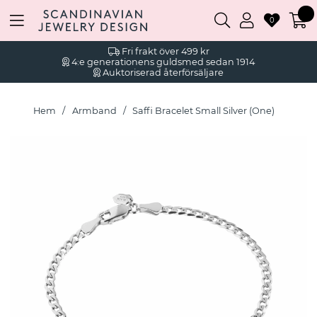
0
Fri frakt över 499 kr
4:e generationens guldsmed sedan 1914
Auktoriserad återförsäljare
Hem
Armband
Saffi Bracelet Small Silver (One)