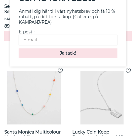
Sentiero Bracelet (S/M) -
Powderpuff Stud
Anmäl dig här till vårt nyhetsbrev och få 10 %
Silver (One)
Goldplated Silver (One)
rabatt, på ditt första köp. (Gäller ej på
MARIA BLACK
MARIA BLACK
KAMPANJ/REA)
899 kr
499 kr
E-post :
Köp
Köp
Andra köpte även
Santa Monica Multicolour
Lucky Coin Keep