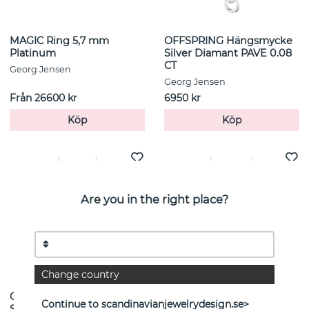
MAGIC Ring 5,7 mm
OFFSPRING Hängsmycke
Platinum
Silver Diamant PAVE 0.08
CT
Georg Jensen
Georg Jensen
Från 26600 kr
6950 kr
Köp
Köp
Are you in the right place?
Change country
OFFSPRING Hängsmycke
FUSION Hängsmycke
Continue to scandinavianjewelrydesign.se>
Silver
Vitguld Diamant 0.05 ct