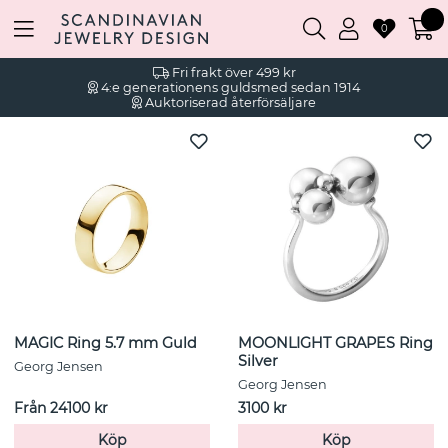
0
Fri frakt över 499 kr
4:e generationens guldsmed sedan 1914
Auktoriserad återförsäljare
MAGIC Ring 5.7 mm Guld
MOONLIGHT GRAPES Ring
Silver
Georg Jensen
Georg Jensen
Från 24100 kr
3100 kr
Köp
Köp